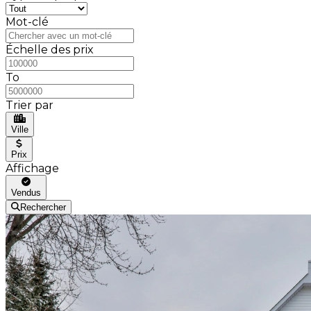
Mot-clé
Échelle des prix
To
Trier par
Ville
Prix
Affichage
Vendus
Rechercher