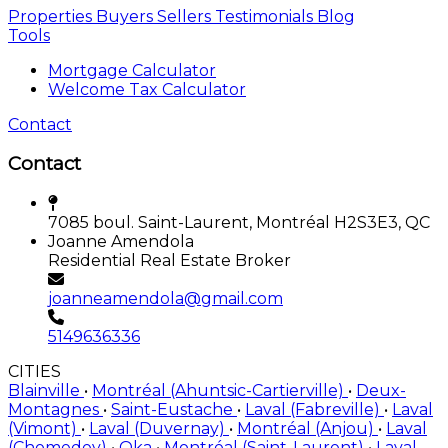
Properties
Buyers
Sellers
Testimonials
Blog
Tools
Mortgage Calculator
Welcome Tax Calculator
Contact
Contact
7085 boul. Saint-Laurent, Montréal H2S3E3, QC
Joanne Amendola
Residential Real Estate Broker
joanneamendola@gmail.com
5149636336
CITIES
Blainville
•
Montréal (Ahuntsic-Cartierville)
•
Deux-
Montagnes
•
Saint-Eustache
•
Laval (Fabreville)
•
Laval
(Vimont)
•
Laval (Duvernay)
•
Montréal (Anjou)
•
Laval
(Chomedey)
•
Oka
•
Montréal (Saint-Laurent)
•
Laval