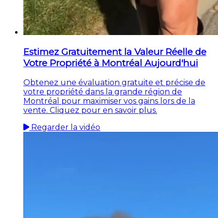
Estimez Gratuitement la Valeur Réelle de
Votre Propriété à Montréal Aujourd'hui
Obtenez une évaluation gratuite et précise de
votre propriété dans la grande région de
Montréal pour maximiser vos gains lors de la
vente. Cliquez pour en savoir plus.
Regarder la vidéo