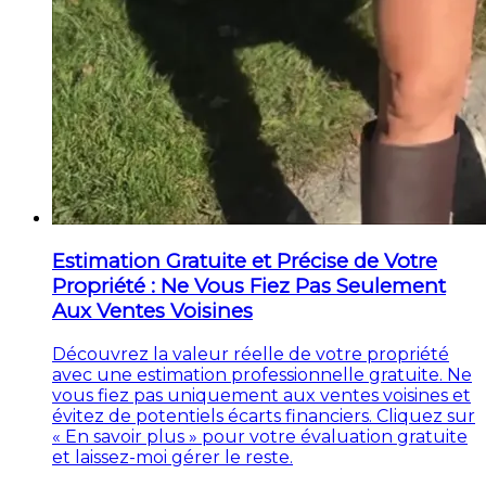
Estimation Gratuite et Précise de Votre
Propriété : Ne Vous Fiez Pas Seulement
Aux Ventes Voisines
Découvrez la valeur réelle de votre propriété
avec une estimation professionnelle gratuite. Ne
vous fiez pas uniquement aux ventes voisines et
évitez de potentiels écarts financiers. Cliquez sur
« En savoir plus » pour votre évaluation gratuite
et laissez-moi gérer le reste.