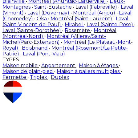
Blainville
•
Montréal (Ahuntsic-Cartierville)
•
Deux-
Montagnes
•
Saint-Eustache
•
Laval (Fabreville)
•
Laval
(Vimont)
•
Laval (Duvernay)
•
Montréal (Anjou)
•
Laval
(Chomedey)
•
Oka
•
Montréal (Saint-Laurent)
•
Laval
(Saint-Vincent-de-Paul)
•
Mirabel
•
Laval (Sainte-Rose)
•
Laval (Sainte-Dorothée)
•
Rosemère
•
Montréal
(Montréal-Nord)
•
Montréal (Villeray/Saint-
Michel/Parc-Extension)
•
Montréal (Le Plateau-Mont-
Royal)
•
Boisbriand
•
Montréal (Rosemont/La Petite-
Patrie)
•
Laval (Pont-Viau)
TYPES
Maison mobile
•
Appartement
•
Maison à étages
•
Maison de plain-pied
•
Maison à paliers multiples
•
Fermette
•
Triplex
•
Duplex