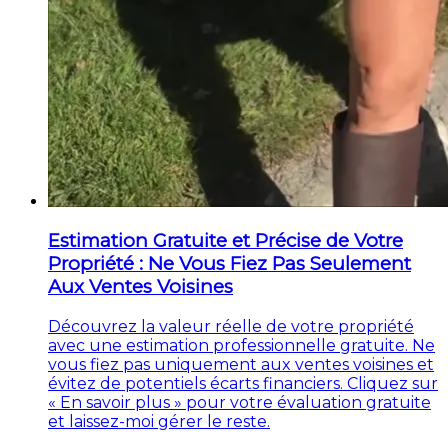
Estimation Gratuite et Précise de Votre
Propriété : Ne Vous Fiez Pas Seulement
Aux Ventes Voisines
Découvrez la valeur réelle de votre propriété
avec une estimation professionnelle gratuite. Ne
vous fiez pas uniquement aux ventes voisines et
évitez de potentiels écarts financiers. Cliquez sur
« En savoir plus » pour votre évaluation gratuite
et laissez-moi gérer le reste.