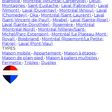
Blainville
•
Montréal (Ahuntsic-Cartierville)
•
Deux-
Montagnes
•
Saint-Eustache
•
Laval (Fabreville)
•
Laval
(Vimont)
•
Laval (Duvernay)
•
Montréal (Anjou)
•
Laval
(Chomedey)
•
Oka
•
Montréal (Saint-Laurent)
•
Laval
(Saint-Vincent-de-Paul)
•
Mirabel
•
Laval (Sainte-Rose)
•
Laval (Sainte-Dorothée)
•
Rosemère
•
Montréal
(Montréal-Nord)
•
Montréal (Villeray/Saint-
Michel/Parc-Extension)
•
Montréal (Le Plateau-Mont-
Royal)
•
Boisbriand
•
Montréal (Rosemont/La Petite-
Patrie)
•
Laval (Pont-Viau)
TYPES
Maison mobile
•
Appartement
•
Maison à étages
•
Maison de plain-pied
•
Maison à paliers multiples
•
Fermette
•
Triplex
•
Duplex