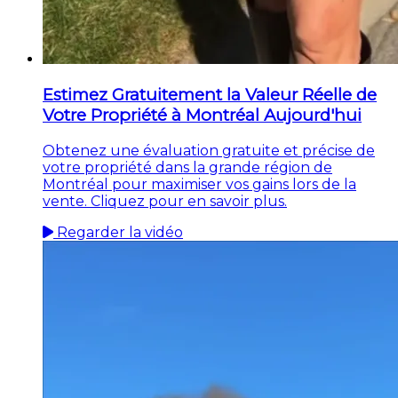
Estimez Gratuitement la Valeur Réelle de
Votre Propriété à Montréal Aujourd'hui
Obtenez une évaluation gratuite et précise de
votre propriété dans la grande région de
Montréal pour maximiser vos gains lors de la
vente. Cliquez pour en savoir plus.
Regarder la vidéo