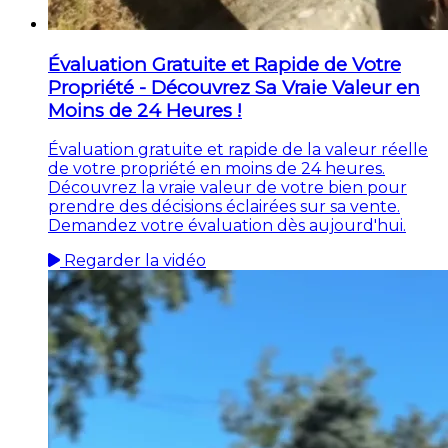
Évaluation Gratuite et Rapide de Votre
Propriété - Découvrez Sa Vraie Valeur en
Moins de 24 Heures !
Évaluation gratuite et rapide de la valeur réelle
de votre propriété en moins de 24 heures.
Découvrez la vraie valeur de votre bien pour
prendre des décisions éclairées sur sa vente.
Demandez votre évaluation dès aujourd'hui.
Regarder la vidéo