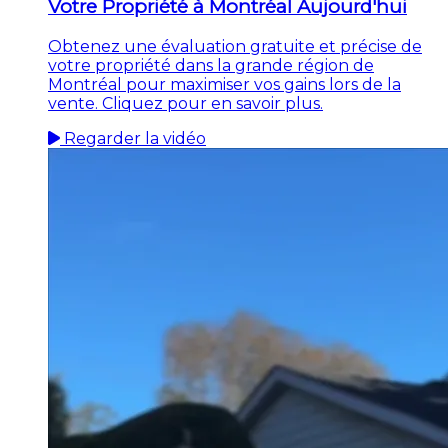
Votre Propriété à Montréal Aujourd'hui
Obtenez une évaluation gratuite et précise de
votre propriété dans la grande région de
Montréal pour maximiser vos gains lors de la
vente. Cliquez pour en savoir plus.
Regarder la vidéo