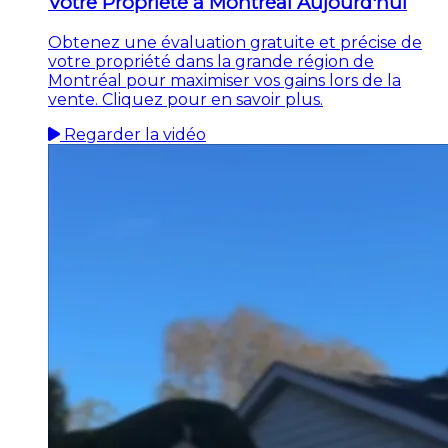
Votre Propriété à Montréal Aujourd'hui
Obtenez une évaluation gratuite et précise de
votre propriété dans la grande région de
Montréal pour maximiser vos gains lors de la
vente. Cliquez pour en savoir plus.
Regarder la vidéo