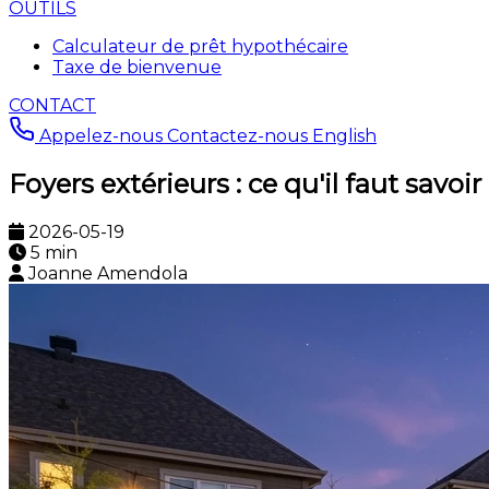
OUTILS
Calculateur de prêt hypothécaire
Taxe de bienvenue
CONTACT
Appelez-nous
Contactez-nous
English
Foyers extérieurs : ce qu'il faut savo
2026-05-19
5 min
Joanne Amendola