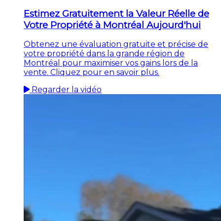
Estimez Gratuitement la Valeur Réelle de
Votre Propriété à Montréal Aujourd'hui
Obtenez une évaluation gratuite et précise de
votre propriété dans la grande région de
Montréal pour maximiser vos gains lors de la
vente. Cliquez pour en savoir plus.
Regarder la vidéo