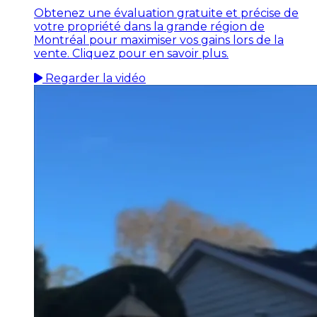
Obtenez une évaluation gratuite et précise de
votre propriété dans la grande région de
Montréal pour maximiser vos gains lors de la
vente. Cliquez pour en savoir plus.
Regarder la vidéo