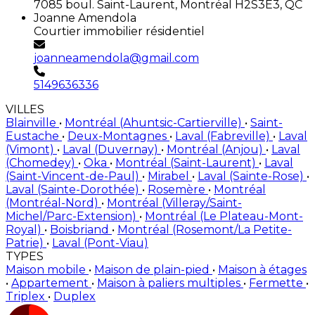
7085 boul. Saint-Laurent, Montréal H2S3E3, QC
Joanne Amendola
Courtier immobilier résidentiel
joanneamendola@gmail.com
5149636336
VILLES
Blainville
•
Montréal (Ahuntsic-Cartierville)
•
Saint-
Eustache
•
Deux-Montagnes
•
Laval (Fabreville)
•
Laval
(Vimont)
•
Laval (Duvernay)
•
Montréal (Anjou)
•
Laval
(Chomedey)
•
Oka
•
Montréal (Saint-Laurent)
•
Laval
(Saint-Vincent-de-Paul)
•
Mirabel
•
Laval (Sainte-Rose)
•
Laval (Sainte-Dorothée)
•
Rosemère
•
Montréal
(Montréal-Nord)
•
Montréal (Villeray/Saint-
Michel/Parc-Extension)
•
Montréal (Le Plateau-Mont-
Royal)
•
Boisbriand
•
Montréal (Rosemont/La Petite-
Patrie)
•
Laval (Pont-Viau)
TYPES
Maison mobile
•
Maison de plain-pied
•
Maison à étages
•
Appartement
•
Maison à paliers multiples
•
Fermette
•
Triplex
•
Duplex